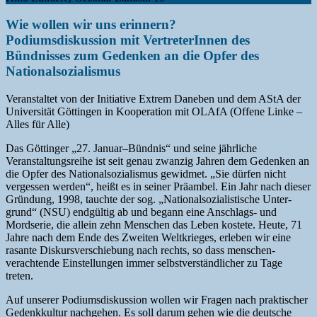
Wie wollen wir uns erinnern?
Podiumsdiskussion mit VertreterInnen des
Bündnisses zum Gedenken an die Opfer des
Nationalsozialismus
Veranstaltet von der Initiative Extrem Daneben und dem AStA der
Universität Göttingen in Kooperation mit OLAfA (Offene Linke –
Alles für Alle)
Das Göttinger „27. Januar–Bündnis“ und seine jährliche
Veranstaltungs­reihe ist seit genau zwanzig Jahren dem Gedenken an
die Opfer des National­sozialismus gewidmet. „Sie dürfen nicht
vergessen werden“, heißt es in seiner Präambel. Ein Jahr nach dieser
Gründung, 1998, tauchte der sog. „National­sozialistische Unter­
grund“ (NSU) endgültig ab und begann eine Anschlags- und
Mordserie, die allein zehn Menschen das Leben kostete. Heute, 71
Jahre nach dem Ende des Zweiten Welt­krieges, erleben wir eine
rasante Diskurs­verschiebung nach rechts, so dass menschen­
verachtende Einstellungen immer selbst­verständlicher zu Tage
treten.
Auf unserer Podiums­diskussion wollen wir Fragen nach praktischer
Gedenk­kultur nachgehen. Es soll darum gehen wie die deutsche