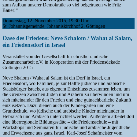
zum Aufbau unserer Demokratie so viel beigetragen wie Fritz
Bauer!“
Donnerstag, 12. November 2015, 19.30 Uhr
St. Johannisgemeinde, Johanniskirchhof 2, Göttingen
Oase des Friedens: Neve Schalom / Wahat al Salam,
ein Friedensdorf in Israel
Veranstaltet von der Gesellschaft für christlich-jüdische
Zusammenarbeit e.V. in Kooperation mit der Friedensdekade
Göttingen 2015
Neve Shalom / Wahat al Salam ist ein Dorf in Israel, ein
Friedensdorf, wo Familien, je zur Hälfte jüdische und arabische
Staatsbürger Israels, aus eigenem Entschluss zusammen leben, um
die Grenzen zwischen Juden und Arabern zu überwinden und um
sich miteinander für den Frieden und eine gutnachbarliche Zukunft
einzusetzen. Dazu dienen auch der Kindergarten und eine
Grundschule, wo jüdische und arabische Kinder miteinander in
Hebräisch und Arabisch unterrichtet werden. Außerdem arbeitet dort
eine überregionale Bildungsstätte – die Friedensschule – mit
Workshops und Seminaren für jüdische und arabische Jugendliche
und Erwachsene aus ganz Israel. Karl-Josef Schafmeister vom