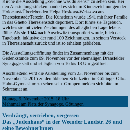
Kirche die Ausstellung „Zeichne was du siehst“ zu sehen sein. Bei
den Ausstellungsstücken handelt es sich um Kinderzeichnungen der
Holocaust-Überlebenden Helga Hoskova-Weissova aus
Theresienstadt/Terezin. Die Künstlerin wurde 1941 mit ihrer Familie
in das Ghetto Theresienstadt deportiert. Dort führte sie Tagebuch,
welches sie mit vielen Zeichnungen des alltäglichen Lagerlebens
füllte. Als sie 1944 nach Auschwitz transportiert wurde, blieb das
Tagebuch, inklusive der rund 100 Zeichnungen, in seinem Versteck
in Theresienstadt zurück und ist so erhalten geblieben.
Die Ausstellungseröffnung findet im Zusammenhang mit der
Gedenkstunde zum 09. November vor der ehemaligen Dransfelder
Synagoge statt und ist täglich von 16 bis 18 Uhr geöffnet.
Anschließend wird die Ausstellung vom 23. November bis zum
November 12.2015 zu den üblichen Schulzeiten im Göttinger Otto-
Hahn-Gymnasium zu sehen sein. Gruppen melden sich bitte im
Sekretariat an.
Montag, 9. November 2015, 18 Uhr
Mahnmal am Platz der Synagoge, Göttingen
Verdrängt, vertrieben, vergessen
Das „Judenhaus“ in der Weender Landstr. 26 und
seine BewohnerInnen