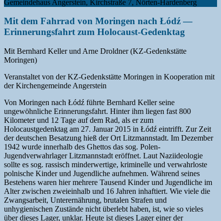
Gemeindehaus Angerstein, Kirchstraße 7, Nörten-Hardenberg
Mit dem Fahrrad von Moringen nach Łódź —
Erinnerungsfahrt zum Holocaust-Gedenktag
Mit Bernhard Keller und Arne Droldner (KZ-Gedenkstätte
Moringen)
Veranstaltet von der KZ-Gedenkstätte Moringen in Kooperation mit
der Kirchengemeinde Angerstein
Von Moringen nach Łódź führte Bernhard Keller seine
ungewöhnliche Erinnerungsfahrt. Hinter ihm liegen fast 800
Kilometer und 12 Tage auf dem Rad, als er zum
Holocaustgedenktag am 27. Januar 2015 in Łódź eintrifft. Zur Zeit
der deutschen Besatzung hieß der Ort Litzmannstadt. Im Dezember
1942 wurde innerhalb des Ghettos das sog. Polen-
Jugendverwahrlager Litzmannstadt eröffnet. Laut Naziideologie
sollte es sog. rassisch minderwertige, kriminelle und verwahrloste
polnische Kinder und Jugendliche aufnehmen. Während seines
Bestehens waren hier mehrere Tausend Kinder und Jugendliche im
Alter zwischen zweieinhalb und 16 Jahren inhaftiert. Wie viele die
Zwangsarbeit, Unterernährung, brutalen Strafen und
unhygienischen Zustände nicht überlebt haben, ist, wie so vieles
über dieses Lager, unklar. Heute ist dieses Lager einer der