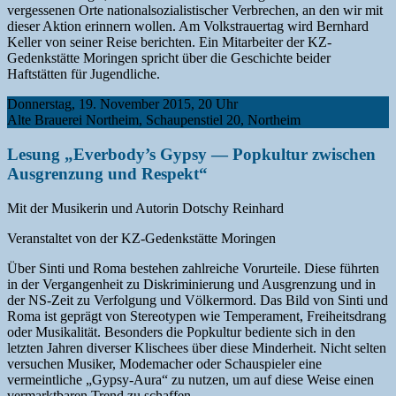
vergessenen Orte nationalsozialistischer Verbrechen, an den wir mit
dieser Aktion erinnern wollen. Am Volkstrauertag wird Bernhard
Keller von seiner Reise berichten. Ein Mitarbeiter der KZ-
Gedenkstätte Moringen spricht über die Geschichte beider
Haftstätten für Jugendliche.
Donnerstag, 19. November 2015, 20 Uhr
Alte Brauerei Northeim, Schaupenstiel 20, Northeim
Lesung „Everbody’s Gypsy — Popkultur zwischen
Ausgrenzung und Respekt“
Mit der Musikerin und Autorin Dotschy Reinhard
Veranstaltet von der KZ-Gedenkstätte Moringen
Über Sinti und Roma bestehen zahlreiche Vorurteile. Diese führten
in der Vergangenheit zu Diskriminierung und Ausgrenzung und in
der NS-Zeit zu Verfolgung und Völkermord. Das Bild von Sinti und
Roma ist geprägt von Stereotypen wie Temperament, Freiheitsdrang
oder Musikalität. Besonders die Popkultur bediente sich in den
letzten Jahren diverser Klischees über diese Minderheit. Nicht selten
versuchen Musiker, Modemacher oder Schauspieler eine
vermeintliche „Gypsy-Aura“ zu nutzen, um auf diese Weise einen
vermarktbaren Trend zu schaffen.