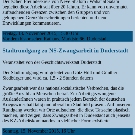
Deutschen Freundeskreis von Neve Shalom / Wahat al Salam
begleitet diese Arbeit seit über 20 Jahren. Er kann von unvermutet
auftauchenden Grenzen zwischen den Gruppen und von
gelungenen Grenzüberschreitungen berichten und neue
Entwicklungen kommentieren.
Freitag, 13. November 2015, 15.30 Uhr
Vor dem historischen Rathaus, Marktstr. 66, Duderstadt
Stadtrundgang zu NS-Zwangsarbeit in Duderstadt
Veranstaltet von der Geschichtswerkstatt Duderstadt
Der Stadtrundgang wird geleitet von Götz Hütt und Günther
Siedbürger und wird ca. 1,5 - 2 Stunden dauern
Zwangsarbeit war das nationalsozialistische Verbrechen, das die
größte Anzahl an Menschen betraf. Zur Arbeit gezwungene
AusländerInnen waren in praktisch jedem Bereich der deutschen
Kriegswirtschaft tätig und überall im Stadtbild präsent. Auf unserem
Rundgang werden wir Orte aufsuchen, die diese Tatsache plastisch
machen, und zeigen, dass Zwangsarbeit in Duderstadt auch jenseits
des KZ-Arbeitskommandos in vielfacher Form existierte.
Sonntag, 15. November 2015, 16 Uhr