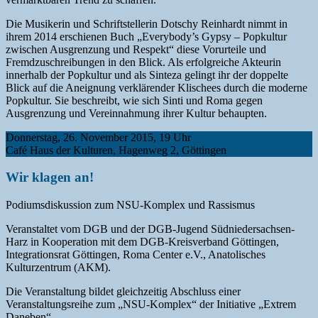
Die Musikerin und Schriftstellerin Dotschy Reinhardt nimmt in
ihrem 2014 erschienen Buch „Everybody’s Gypsy – Popkultur
zwischen Ausgrenzung und Respekt“ diese Vorurteile und
Fremdzuschreibungen in den Blick. Als erfolgreiche Akteurin
innerhalb der Popkultur und als Sinteza gelingt ihr der doppelte
Blick auf die Aneignung verklärender Klischees durch die moderne
Popkultur. Sie beschreibt, wie sich Sinti und Roma gegen
Ausgrenzung und Vereinnahmung ihrer Kultur behaupten.
Donnerstag, 26. November 2015, 19 Uhr
Café Haus der Kulturen, Hagenweg 2, Göttingen
Wir klagen an!
Podiumsdiskussion zum NSU-Komplex und Rassismus
Veranstaltet vom DGB und der DGB-Jugend Südniedersachsen-
Harz in Kooperation mit dem DGB-Kreisverband Göttingen,
Integrationsrat Göttingen, Roma Center e.V., Anatolisches
Kulturzentrum (AKM).
Die Veranstaltung bildet gleichzeitig Abschluss einer
Veranstaltungsreihe zum „NSU-Komplex“ der Initiative „Extrem
Daneben“.