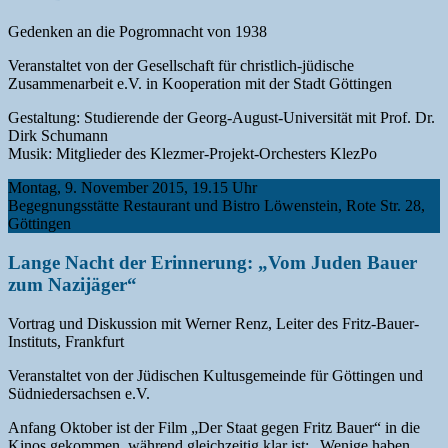
Gedenken an die Pogromnacht von 1938
Veranstaltet von der Gesellschaft für christlich-jüdische
Zusammenarbeit e.V. in Kooperation mit der Stadt Göttingen
Gestaltung: Studierende der Georg-August-Universität mit Prof. Dr.
Dirk Schumann
Musik: Mitglieder des Klezmer-Projekt-Orchesters KlezPo
Montag, 9. November 2015, 19.15 Uhr
Begegnungsstätte Restaurant und Bistro Löwenstein, Rote Str. 28,
Göttingen
Lange Nacht der Erinnerung: „Vom Juden Bauer
zum Nazijäger“
Vortrag und Diskussion mit Werner Renz, Leiter des Fritz-Bauer-
Instituts, Frankfurt
Veranstaltet von der Jüdischen Kultusgemeinde für Göttingen und
Südniedersachsen e.V.
Anfang Oktober ist der Film „Der Staat gegen Fritz Bauer“ in die
Kinos gekommen, während gleichzeitig klar ist: „Wenige haben