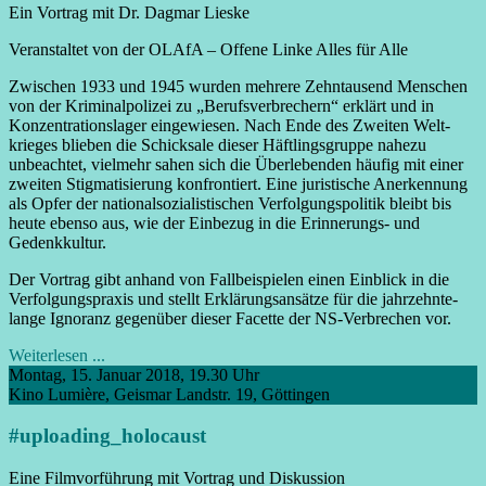
Ein Vortrag mit Dr. Dagmar Lieske
Veranstaltet von der OLAfA – Offene Linke Alles für Alle
Zwischen 1933 und 1945 wurden mehrere Zehn­tausend Menschen
von der Kriminal­polizei zu „Berufs­verbrechern“ erklärt und in
Konzentrations­lager ein­gewiesen. Nach Ende des Zweiten Welt­
krieges blieben die Schicksale dieser Häftlings­gruppe nahezu
unbeachtet, vielmehr sahen sich die Über­lebenden häufig mit einer
zweiten Stigmati­sierung konfrontiert. Eine juristische Anerkennung
als Opfer der national­sozialistischen Verfolgungs­politik bleibt bis
heute ebenso aus, wie der Einbezug in die Erinnerungs- und
Gedenk­kultur.
Der Vortrag gibt anhand von Fall­beispielen einen Einblick in die
Verfolgung­spraxis und stellt Erklärungs­ansätze für die jahrzehnte­
lange Ignoranz gegenüber dieser Facette der NS-Verbrechen vor.
Weiterlesen ...
Montag, 15. Januar 2018, 19.30 Uhr
Kino Lumière, Geismar Landstr. 19, Göttingen
#uploading_holocaust
Eine Filmvorführung mit Vortrag und Diskussion