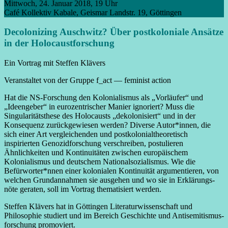
Mittwoch, 24. Januar 2018, 19 Uhr
Café Kollektiv Kabale, Geismar Landstr. 19, Göttingen
Decolonizing Auschwitz? Über postkoloniale Ansätze
in der Holocaust­forschung
Ein Vortrag mit Steffen Klävers
Veranstaltet von der Gruppe f_act — feminist action
Hat die NS-Forschung den Kolonialismus als „Vorläufer“ und
„Ideengeber“ in euro­zentrischer Manier ignoriert? Muss die
Singularitäts­these des Holocausts „dekolonisiert“ und in der
Konsequenz zurück­gewiesen werden? Diverse Autor*innen, die
sich einer Art vergleichenden und post­kolonial­theoretisch
inspirierten Genozid­forschung verschreiben, postulieren
Ähnlichkeiten und Kontinuitäten zwischen europäischem
Kolonialismus und deutschem National­sozialismus. Wie die
Befürworter*nnen einer kolonialen Kontinuität argumentieren, von
welchen Grund­annahmen sie ausgehen und wo sie in Erklärungs­
nöte geraten, soll im Vortrag thematisiert werden.
Steffen Klävers hat in Göttingen Literatu­rwissen­schaft und
Philosophie studiert und im Bereich Geschichte und Anti­semitismus­
forschung promoviert.