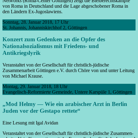
Networks (Roma-Center Göttingen) zeigt die Bleibe­rechts­kämpfe
von Roma in Deutschland und die Lage abgeschobener Roma in
den Ländern Ex-Jugo­slawiens.
Sonntag, 28. Januar 2018, 17 Uhr
St. Johannis, Johanniskirchhof 2, Göttingen
Konzert zum Gedenken an die Opfer des
Nationalsozialismus mit Friedens- und
Antikriegslyrik
Veranstaltet von der Gesellschaft für christlich-jüdische
Zusammenarbeit Göttingen e.V. durch Chöre von und unter Leitung
von Michael Krause.
Montag, 29. Januar 2018, 18 Uhr
Evangelisch-Reformierte Gemeinde, Untere Karspüle 1, Göttingen
„Mod Helmy — Wie ein arabischer Arzt in Berlin
Juden vor der Gestapo rettete“
Eine Lesung mit Igal Avidan
Veranstaltet von der Gesellschaft für christlich-jüdische Zusammen­