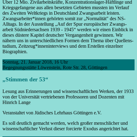
Über 12 Mio. Zivil­arbeits­kräfte, Konzentrations­lager-Häftlinge und
Kriegs­gefangene aus allen besetzten Gebieten mussten im Verlauf
des Zweiten Welt­kriegs in Deutschland Zwangs­arbeit leisten.
Zwangs­arbeiter*innen gehörten somit zur „Normalität" des NS-
Alltags. In der Ausstellung „Auf der Spur europäischer Zwangs­
arbeit Süd­nieder­sachsen 1939 - 1945“ werden wir einen Einblick in
dieses düstere Kapitel deutscher Vergangen­heit gewinnen. Wir
nähern uns in unter­schied­lichen Formen dem Thema über Quellens­
tudium, Zeit­zeug*innen­interviews und dem Erstellen einzelner
Biographien.
Sonntag, 21. Januar 2018, 16 Uhr
Begegnungs­stätte Löwenstein, Rote Str. 28, Göttingen
„Stimmen der 53“
Lesung aus Erinnerungen und wissen­schaftlichen Werken, der 1933
von der Universität vertriebenen Professoren und Dozenten mit
Hinrich Lange
Veranstaltet von Jüdisches Lehrhaus Göttingen e.V.
Es soll deutlich gemacht werden, welch großer menschlicher und
wissen­schaftlicher Verlust dieser forcierte Exodus angerichtet hat.