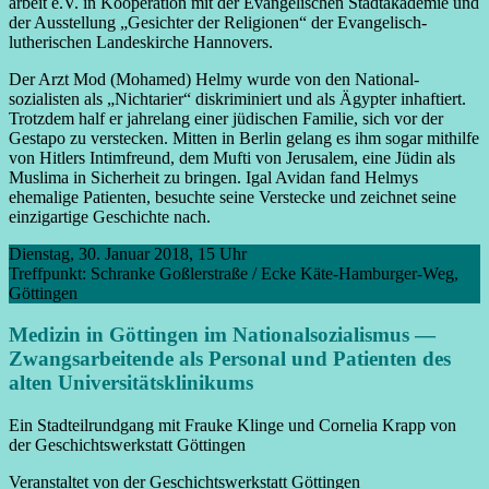
arbeit e.V. in Kooperation mit der Evangelischen Stad­takademie und
der Ausstellung „Gesichter der Religionen“ der Evangelisch-
lutherischen Landes­kirche Hannovers.
Der Arzt Mod (Mohamed) Helmy wurde von den National­
sozialisten als „Nichtarier“ diskriminiert und als Ägypter inhaftiert.
Trotzdem half er jahrelang einer jüdischen Familie, sich vor der
Gestapo zu verstecken. Mitten in Berlin gelang es ihm sogar mithilfe
von Hitlers Intim­freund, dem Mufti von Jerusalem, eine Jüdin als
Muslima in Sicherheit zu bringen. Igal Avidan fand Helmys
ehemalige Patienten, besuchte seine Verstecke und zeichnet seine
einzig­artige Geschichte nach.
Dienstag, 30. Januar 2018, 15 Uhr
Treffpunkt: Schranke Goßlerstraße / Ecke Käte-Hamburger-Weg,
Göttingen
Medizin in Göttingen im National­sozialismus —
Zwangsarbeitende als Personal und Patienten des
alten Universitäts­klinikums
Ein Stad­teil­rundgang mit Frauke Klinge und Cornelia Krapp von
der Geschichts­werkstatt Göttingen
Veranstaltet von der Geschichts­werkstatt Göttingen