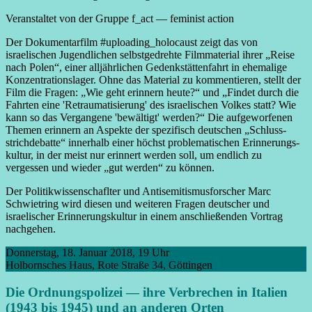
Veranstaltet von der Gruppe f_act — feminist action
Der Dokumentar­film #uploading_holo­caust zeigt das von
israelischen Jugendl­ichen selbst­gedrehte Film­material ihrer „Reise
nach Polen“, einer all­jährlichen Gedenk­stätten­fahrt in ehemalige
Konzentrations­lager. Ohne das Material zu kommentieren, stellt der
Film die Fragen: „Wie geht erinnern heute?“ und „Findet durch die
Fahrten eine 'Retraumati­sierung' des israelischen Volkes statt? Wie
kann so das Vergangene 'bewältigt' werden?“ Die auf­geworfenen
Themen erinnern an Aspekte der spezifisch deutschen „Schluss­
strich­debatte“ inner­halb einer höchst problemati­schen Erinnerungs­
kultur, in der meist nur erinnert werden soll, um endlich zu
vergessen und wieder „gut werden“ zu können.
Der Politik­wissen­schaflter und Anti­semitismus­forscher Marc
Schwietring wird diesen und weiteren Fragen deutscher und
israelischer Erinnerungs­kultur in einem anschließenden Vortrag
nachgehen.
Donnerstag, 18. Januar 2018, 19 Uhr
Holbornsches Haus, Rote Straße 34, Göttingen
Die Ordnungspolizei — ihre Verbrechen in Italien
(1943 bis 1945) und an anderen Orten