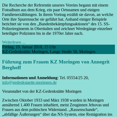
Die Recherche der Referentin unseres Vereins begann mit einem
Foto­album aus dem Krieg, ein paar Orts­namen und einigen
Familien­erzählungen. In ihrem Vortrag erzählt sie davon, an welche
Orte ihre Spuren­suche sie geführt hat. Anhand einiger Beispiele
berichtet sie von den „Banden­bekämpfungs­aktionen“ des 15. SS-
Polizei­regiments in Ober­italien und zeichnet Werde­gänge einzelner
beteiligter Polizisten bis in die 1970er Jahre nach.
Weiterlesen ...
Freitag, 19. Januar 2018, 15 Uhr
KZ-Gedenkstätte Moringen, Lange Straße 58, Moringen
Führung zum Frauen KZ Moringen von Annegrit
Berghoff
Informationen und Anmeldung
: Tel. 05554/25 20,
info@gedenkstaette-moringen.de
Veranstaltet von der KZ-Gedenkstätte Moringen
Zwischen Oktober 1933 und März 1938 wurden in Moringen
annähernd 1.400 Frauen inhaftiert, meist Zeuginnen Jehovas und
Frauen aus dem politischen Wider­stand. „Rassen­schande“,
„abfällige Äußerungen“ über das NS-System, eine Remigration ins