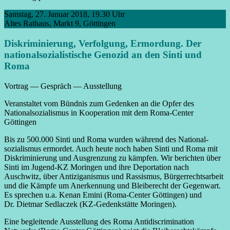
Samstag, 27. Januar 2018, 19.30 Uhr
Altes Rathaus, Markt 9, Göttingen
Diskriminierung, Verfolgung, Ermordung. Der
national­sozialistische Genozid an den Sinti und
Roma
Vortrag — Gespräch — Ausstellung
Veranstaltet vom Bündnis zum Gedenken an die Opfer des
National­sozialismus in Kooperation mit dem Roma-Center
Göttingen
Bis zu 500.000 Sinti und Roma wurden während des National­
sozialismus ermordet. Auch heute noch haben Sinti und Roma mit
Diskrimi­nierung und Aus­grenzung zu kämpfen. Wir berichten über
Sinti im Jugend-KZ Moringen und ihre Deportation nach
Auschwitz, über Anti­ziganismus und Rassismus, Bürger­rechts­arbeit
und die Kämpfe um Anerkennung und Bleibe­recht der Gegenwart.
Es sprechen u.a. Kenan Emini (Roma-Center Göttingen) und
Dr. Dietmar Sedlaczek (KZ-Gedenk­stätte Moringen).
Eine begleitende Ausstellung des Roma Anti­discrimination