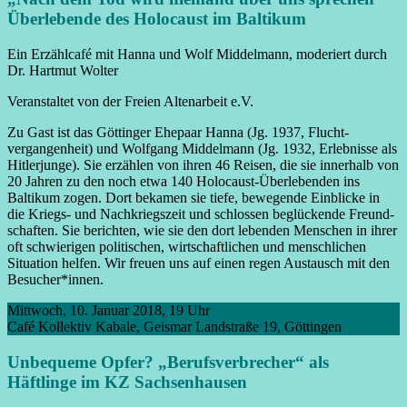
Überlebende des Holocaust im Baltikum
Ein Erzähl­café mit Hanna und Wolf Middel­mann, moderiert durch
Dr. Hartmut Wolter
Veranstaltet von der Freien Alten­arbeit e.V.
Zu Gast ist das Göttinger Ehepaar Hanna (Jg. 1937, Flucht­
vergangenheit) und Wolfgang Middel­mann (Jg. 1932, Erlebnisse als
Hitler­junge). Sie erzählen von ihren 46 Reisen, die sie innerhalb von
20 Jahren zu den noch etwa 140 Holocaust-Über­lebenden ins
Baltikum zogen. Dort bekamen sie tiefe, bewegende Einblicke in
die Kriegs- und Nach­kriegs­zeit und schlossen beglückende Freund­
schaften. Sie berichten, wie sie den dort lebenden Menschen in ihrer
oft schwierigen politischen, wirtschaft­lichen und mensch­lichen
Situation helfen. Wir freuen uns auf einen regen Austausch mit den
Besucher*innen.
Mittwoch, 10. Januar 2018, 19 Uhr
Café Kollektiv Kabale, Geismar Landstraße 19, Göttingen
Unbequeme Opfer? „Berufs­verbrecher“ als
Häftlinge im KZ Sachsen­hausen