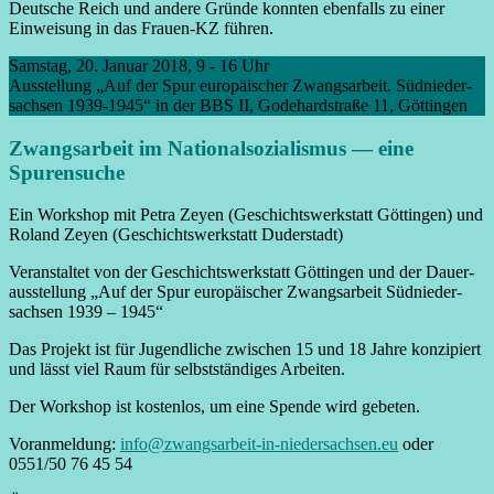
Deutsche Reich und andere Gründe konnten ebenfalls zu einer
Einweisung in das Frauen-KZ führen.
Samstag, 20. Januar 2018, 9 - 16 Uhr
Ausstellung „Auf der Spur europäischer Zwangs­arbeit. Süd­nieder­
sachsen 1939-1945“ in der BBS II, Godehardstraße 11, Göttingen
Zwangs­arbeit im National­sozialismus — eine
Spuren­suche
Ein Workshop mit Petra Zeyen (Geschichts­werkstatt Göttingen) und
Roland Zeyen (Geschichts­werkstatt Duderstadt)
Veranstaltet von der Geschichts­werkstatt Göttingen und der Dauer­
ausstellung „Auf der Spur europäischer Zwangs­arbeit Süd­nieder­
sachsen 1939 – 1945“
Das Projekt ist für Jugendliche zwischen 15 und 18 Jahre konzipiert
und lässt viel Raum für selbst­ständiges Arbeiten.
Der Workshop ist kostenlos, um eine Spende wird gebeten.
Voranmeldung:
info@zwangsarbeit-in-niedersachsen.eu
oder
0551/50 76 45 54